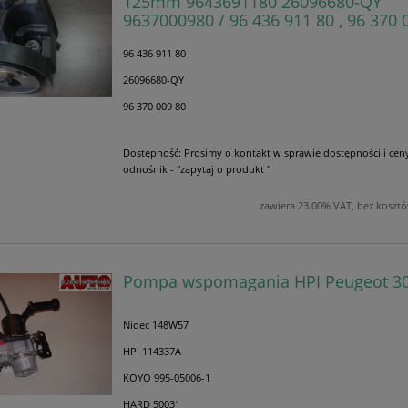
125mm 9643691180 26096680-QY
9637000980 / 96 436 911 80 , 96 370 
96 436 911 80
26096680-QY
96 370 009 80
Dostępność:
Prosimy o kontakt w sprawie dostępności i cen
odnośnik - "zapytaj o produkt "
zawiera 23.00% VAT, bez koszt
Pompa wspomagania HPI Peugeot 3
Nidec 148W57
HPI 114337A
KOYO 995-05006-1
HARD 50031