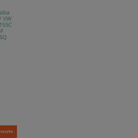
doba
 / VW
155C
6F
56Q
koszyka