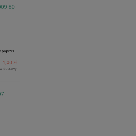
009 80
y poprzez
1,00 zł
ów dostawy
07