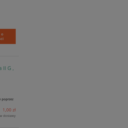
 o
ci
II G ,
y poprzez
1,00 zł
ów dostawy