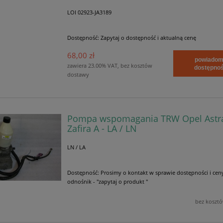
LOI 02923-JA3189
Dostępność:
Zapytaj o dostępność i aktualną cenę
68,00 zł
powiadom
zawiera 23.00% VAT, bez kosztów
dostępnoś
dostawy
Pompa wspomagania TRW Opel Astra 
Zafira A - LA / LN
LN / LA
Dostępność:
Prosimy o kontakt w sprawie dostępności i cen
odnośnik - "zapytaj o produkt "
bez koszt