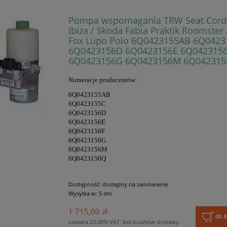
Pompa wspomagania TRW Seat Cor
Ibiza / Skoda Fabia Praktik Roomster
Fox Lupo Polo 6Q0423155AB 6Q0423
6Q0423156D 6Q0423156E 6Q042315
6Q0423156G 6Q0423156M 6Q04231
Numeracje producentów:
6Q0423155AB
6Q0423155C
6Q0423156D
6Q0423156E
6Q0423156F
6Q0423156G
6Q0423156M
6Q0423156Q
Dostępność:
dostępny na zamówienie
Wysyłka w:
5 dni
1 715,00 zł
do 
zawiera 23.00% VAT, bez kosztów dostawy