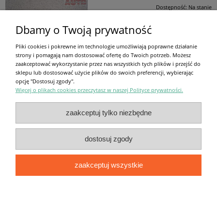
Dostępność:
Na stanie
Wysyłka w:
24 godziny
Dbamy o Twoją prywatność
50,00 zł
zawiera 23.00% VAT, bez kosztów dostawy
Pliki cookies i pokrewne im technologie umożliwiają poprawne działanie
strony i pomagają nam dostosować ofertę do Twoich potrzeb. Możesz
do koszyka
zaakceptować wykorzystanie przez nas wszystkich tych plików i przejść do
sklepu lub dostosować użycie plików do swoich preferencji, wybierając
opcję "Dostosuj zgody".
Więcej o plikach cookies przeczytasz w naszej Polityce prywatności.
Moje konto
zaakceptuj tylko niezbędne
Regulamin
dostosuj zgody
Pomoc
zaakceptuj wszystkie
Informacje
pokaż pełną wersję strony
Sklep internetowy Shoper.pl