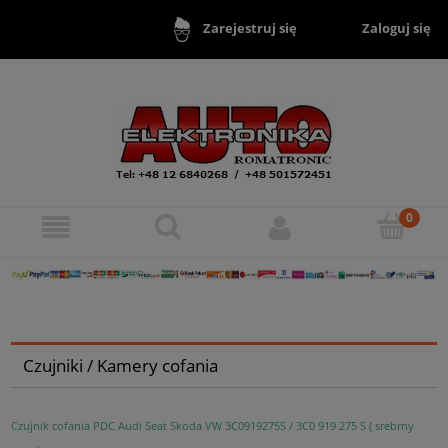
Zaloguj się
Zarejestruj się
Czujniki / Kamery cofania
Czujnik cofania PDC Audi Seat Skoda VW 3C0919275S / 3C0 919 275 S ( srebrny