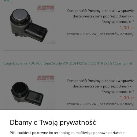
met. )
Dostępność:
Prosimy o kontakt w sprawie
dostępności i ceny poprzez odnośnik -
"zapytaj o produkt "
1,00 zł
zawiera 23.00% VAT, bez kosztów dostawy
Czujnik cofania PDC Audi Seat Skoda VW 3C0919275S / 3C0 919 275 S ( Czarny met.
)
Dostępność:
Prosimy o kontakt w sprawie
dostępności i ceny poprzez odnośnik -
"zapytaj o produkt "
1,00 zł
zawiera 23.00% VAT, bez kosztów dostawy
Dbamy o Twoją prywatność
Pliki cookies i pokrewne im technologie umożliwiają poprawne działanie
Moje konto