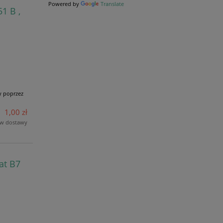
Powered by
Translate
1 B ,
y poprzez
1,00 zł
ów dostawy
at B7