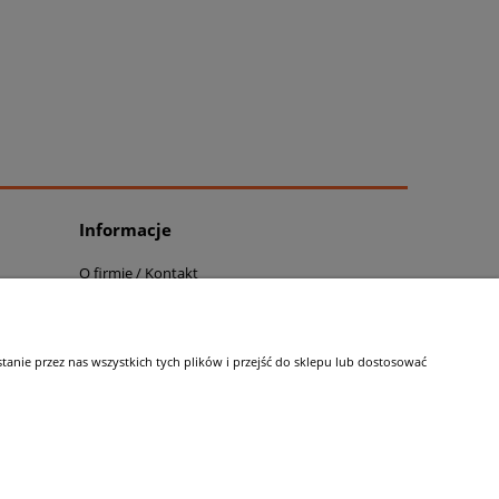
Informacje
O firmie / Kontakt
Dostawa / Niezgodności
Warunki Gwarancji
Zwroty / Reklamacje
nie przez nas wszystkich tych plików i przejść do sklepu lub dostosować