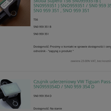
Skoda Superb TS6 5N0959351B (
5N0959351 ) 5NO959351 / 5N0 959 35
5N0 959 351 , 5NO 959 351
TS6
5N0 959 351 B
5N0 959 351
Dostępność:
Prosimy o kontakt w sprawie dostępności i cen
odnośnik - "zapytaj o produkt "
zawiera 23.00% VAT, bez koszt
Czujnik uderzeniowy VW Tiguan Pass
5N0959354D / 5N0 959 354 D
5N0 959 354 D
Dostępność:
Na stanie