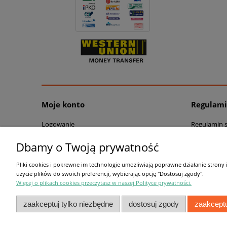
Moje konto
Regulam
Logowanie
Regulamin 
Moje zamówienia
Polityka pr
Dbamy o Twoją prywatność
Przechowalnia
Ustawienia konta
Pliki cookies i pokrewne im technologie umożliwiają poprawne działanie strony
użycie plików do swoich preferencji, wybierając opcję "Dostosuj zgody".
Więcej o plikach cookies przeczytasz w naszej Polityce prywatności.
zaakceptuj tylko niezbędne
dostosuj zgody
zaakceptu