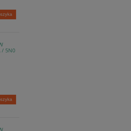
oszyka
VW
 / 5N0
oszyka
VW