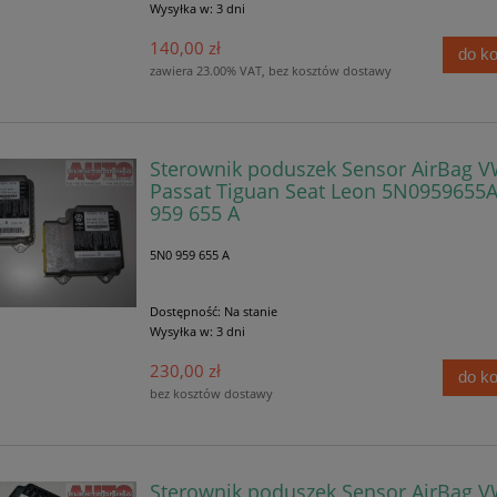
Wysyłka w:
3 dni
140,00 zł
do k
zawiera 23.00% VAT, bez kosztów dostawy
Sterownik poduszek Sensor AirBag 
Passat Tiguan Seat Leon 5N0959655A
959 655 A
5N0 959 655 A
Dostępność:
Na stanie
Wysyłka w:
3 dni
230,00 zł
do k
bez kosztów dostawy
Sterownik poduszek Sensor AirBag 