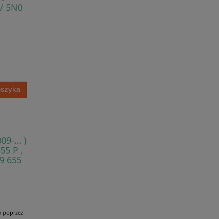
 / 5N0
oszyka
9-... )
55 P ,
9 655
y poprzez