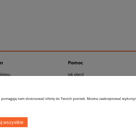
in
Pomoc
sklepu
Jak płacić
ywatności
Kontakt
Do pobrania / Formularze
 i pomagają nam dostosować ofertę do Twoich potrzeb. Możesz zaakceptować wykorzysta
Sklep internetowy Shoper.pl
j wszystkie