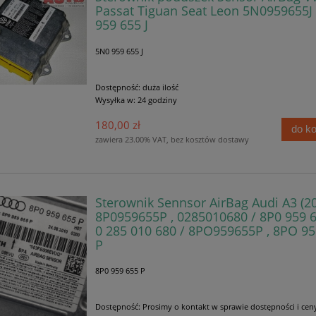
Passat Tiguan Seat Leon 5N0959655J
959 655 J
5N0 959 655 J
Dostępność:
duża ilość
Wysyłka w:
24 godziny
180,00 zł
do k
zawiera 23.00% VAT, bez kosztów dostawy
Sterownik Sennsor AirBag Audi A3 (200
8P0959655P , 0285010680 / 8P0 959 6
0 285 010 680 / 8PO959655P , 8PO 95
P
8P0 959 655 P
Dostępność:
Prosimy o kontakt w sprawie dostępności i cen