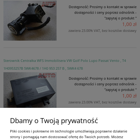
Dostępność:
Prosimy o kontakt w sprawie
dostępności i ceny poprzez odnośnik -
"zapytaj o produkt "
1,00 zł
zawiera 23.00% VAT, bez kosztów dostawy
Sterownik Centralka WFS Immobilisera VW Golf Polo Lupo Passat Vento , T4
1H0953257B 5WK4678 / 1H0 953 257 B , 5WK4 678
Dostępność:
Prosimy o kontakt w sprawie
dostępności i ceny poprzez odnośnik -
"zapytaj o produkt "
1,00 zł
zawiera 23.00% VAT, bez kosztów dostawy
Dbamy o Twoją prywatność
Pliki cookies i pokrewne im technologie umożliwiają poprawne działanie
Moje konto
strony i pomagają nam dostosować ofertę do Twoich potrzeb. Możesz