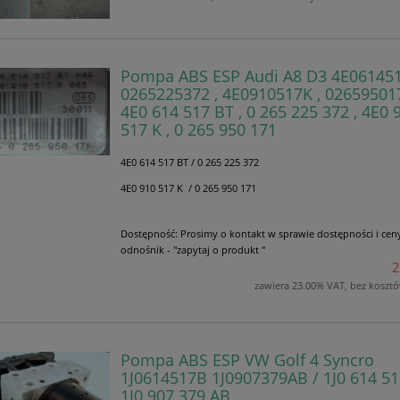
Pompa ABS ESP Audi A8 D3 4E06145
0265225372 , 4E0910517K , 02659501
4E0 614 517 BT , 0 265 225 372 , 4E0 
517 K , 0 265 950 171
4E0 614 517 BT / 0 265 225 372
4E0 910 517 K / 0 265 950 171
Dostępność:
Prosimy o kontakt w sprawie dostępności i cen
odnośnik - "zapytaj o produkt "
2
zawiera 23.00% VAT, bez koszt
Pompa ABS ESP VW Golf 4 Syncro
1J0614517B 1J0907379AB / 1J0 614 51
1J0 907 379 AB