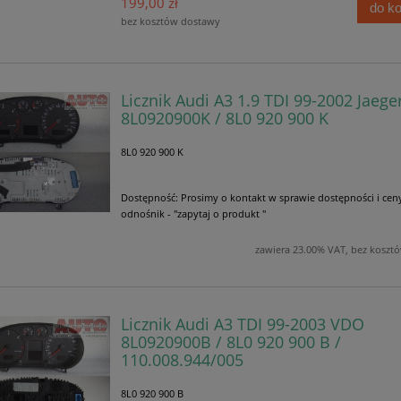
199,00 zł
do k
bez kosztów dostawy
Licznik Audi A3 1.9 TDI 99-2002 Jaege
8L0920900K / 8L0 920 900 K
8L0 920 900 K
Dostępność:
Prosimy o kontakt w sprawie dostępności i cen
odnośnik - "zapytaj o produkt "
zawiera 23.00% VAT, bez koszt
Licznik Audi A3 TDI 99-2003 VDO
8L0920900B / 8L0 920 900 B /
110.008.944/005
8L0 920 900 B