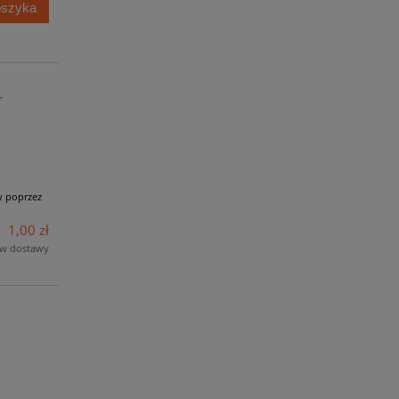
oszyka
r
y poprzez
1,00 zł
ów dostawy