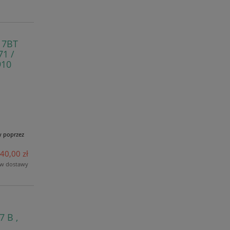
17BT
71 /
910
y poprzez
40,00 zł
ów dostawy
7 B ,