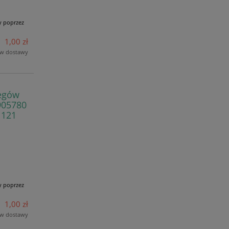
y poprzez
1,00 zł
ów dostawy
iegów
905780
 121
y poprzez
1,00 zł
ów dostawy