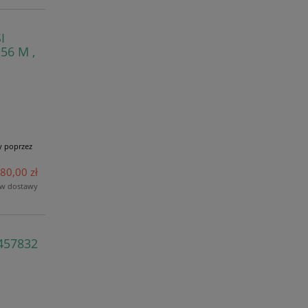
I
56 M ,
y poprzez
80,00 zł
ów dostawy
457832