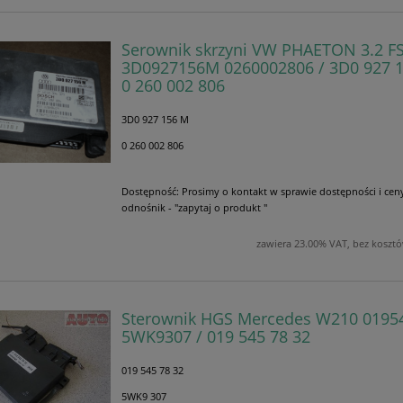
Serownik skrzyni VW PHAETON 3.2 FS
3D0927156M 0260002806 / 3D0 927 1
0 260 002 806
3D0 927 156 M
0 260 002 806
Dostępność:
Prosimy o kontakt w sprawie dostępności i cen
odnośnik - "zapytaj o produkt "
zawiera 23.00% VAT, bez koszt
Sterownik HGS Mercedes W210 0195
5WK9307 / 019 545 78 32
019 545 78 32
5WK9 307