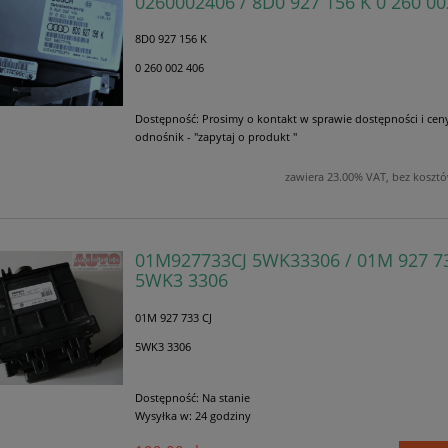
0260002406 / 8D0 927 156 K 0 260 00
8D0 927 156 K
0 260 002 406
Dostępność:
Prosimy o kontakt w sprawie dostępności i cen
odnośnik - "zapytaj o produkt "
zawiera 23.00% VAT, bez koszt
01M927733CJ 5WK33306 / 01M 927 733
5WK3 3306
01M 927 733 CJ
5WK3 3306
Dostępność:
Na stanie
Wysyłka w:
24 godziny