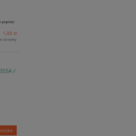
y poprzez
1,00 zł
ów dostawy
355A /
oszyka