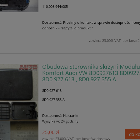
110.008.944/005
Dostępność:
Prosimy o kontakt w sprawie dostępności i cen
odnośnik - "zapytaj o produkt "
zawiera 23.00% VAT, bez koszt
Obudowa Sterownika skrzyni Modułu
Komfort Audi VW 8D0927613 8D0927
8D0 927 613 , 8D0 927 355 A
8D0 927 613
8D0 927 355 A
Dostępność:
Na stanie
Wysyłka w:
24 godziny
25,00 zł
do k
zawiera 23.00% VAT, bez kosztów dostawy