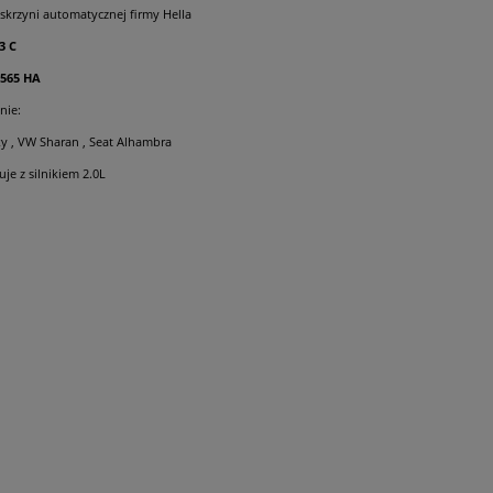
skrzyni automatycznej firmy Hella
3 C
 565 HA
nie:
y , VW Sharan , Seat Alhambra
je z silnikiem 2.0L