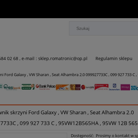
 684 02 68 , e-mail : sklep.romatronic@op.pl
Regulamin sklepu
ni Ford Galaxy , VW Sharan , Seat Alhambra 2.0 099927733C , 099 927 733 
nik skrzyni Ford Galaxy , VW Sharan , Seat Alhambra 2.0
7733C , 099 927 733 C , 95VW12B565HA , 95VW 12B 565
Dostępność:
Prosimy o kontakt w s