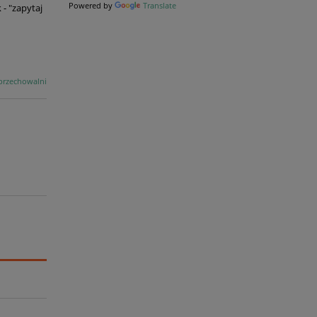
Powered by
Translate
- "zapytaj
y
przechowalni