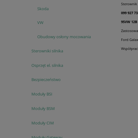
Sterownik 
Skoda
099 927 73
95VW 12B
VW
Zastosowa
Obudowy osłony mocowania
Ford Galax
Współpracu
Sterowniki silnika
Osprzęt el. silnika
Bezpieczeństwo
Moduły BSI
Moduły BSM
Moduły CIM
Moduły Gateway