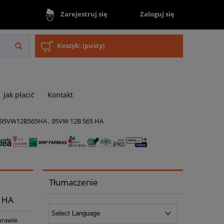
Zaloguj się
Zarejestruj się
Koszyk:
(pusty)
Jak płacić
Kontakt
C , 95VW12B565HA , 95VW 12B 565 HA
Tłumaczenie
 HA
prawie