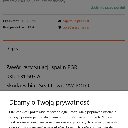
zawiera 23.00% VAT, bez kosztów dostawy
dodaj do przechowalni
Producent:
ORYGINAŁ
zapytaj o produkt
Kod produktu:
1354
poleć znajomemu
Opis
Zawór recyrkulacji spalin EGR
03D 131 503 A
Skoda Fabia , Seat Ibiza , VW POLO
1.2 12V AZQ
Dbamy o Twoją prywatność
Pliki cookies i pokrewne im technologie umożliwiają poprawne działanie
Moje konto
strony i pomagają nam dostosować ofertę do Twoich potrzeb. Możesz
zaakceptować wykorzystanie przez nas wszystkich tych plików i przejść do
Regulamin
sklepu lub dostosować użycie plików do swoich preferencji, wybierając