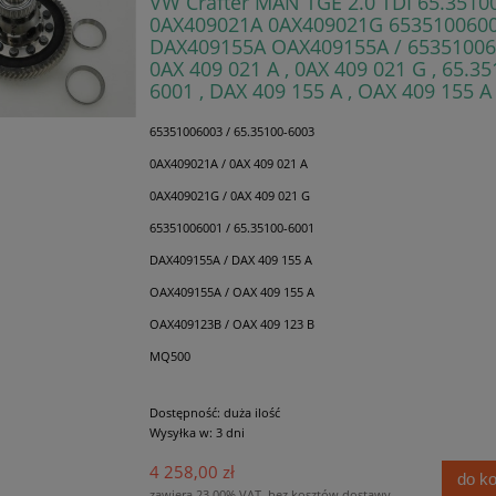
VW Crafter MAN TGE 2.0 TDI 65.3510
0AX409021A 0AX409021G 653510060
DAX409155A OAX409155A / 65351006
0AX 409 021 A , 0AX 409 021 G , 65.35
6001 , DAX 409 155 A , OAX 409 155 A
65351006003 / 65.35100-6003
0AX409021A / 0AX 409 021 A
0AX409021G / 0AX 409 021 G
65351006001 / 65.35100-6001
DAX409155A / DAX 409 155 A
OAX409155A / OAX 409 155 A
OAX409123B / OAX 409 123 B
MQ500
Dostępność:
duża ilość
Wysyłka w:
3 dni
4 258,00 zł
do k
zawiera 23.00% VAT, bez kosztów dostawy