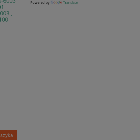
0-6003
Powered by
Translate
01
003 ,
100-
oszyka